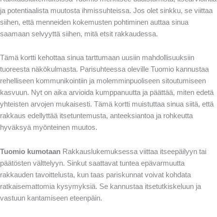
ja potentiaalista muutosta ihmissuhteissa. Jos olet sinkku, se viittaa
siihen, että menneiden kokemusten pohtiminen auttaa sinua
saamaan selvyyttä siihen, mitä etsit rakkaudessa.
Tämä kortti kehottaa sinua tarttumaan uusiin mahdollisuuksiin
tuoreesta näkökulmasta. Parisuhteessa oleville Tuomio kannustaa
rehelliseen kommunikointiin ja molemminpuoliseen sitoutumiseen
kasvuun. Nyt on aika arvioida kumppanuutta ja päättää, miten edetä
yhteisten arvojen mukaisesti. Tämä kortti muistuttaa sinua siitä, että
rakkaus edellyttää itsetuntemusta, anteeksiantoa ja rohkeutta
hyväksyä myönteinen muutos.
Tuomio kumotaan
Rakkauslukemuksessa viittaa itseepäilyyn tai
päätösten välttelyyn. Sinkut saattavat tuntea epävarmuutta
rakkauden tavoittelusta, kun taas pariskunnat voivat kohdata
ratkaisemattomia kysymyksiä. Se kannustaa itsetutkiskeluun ja
vastuun kantamiseen eteenpäin.