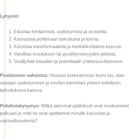
Lyhyesti:
Edustaa heräämistä, uudistumista ja arviointia.
Kannustaa pohtimaan tarkoitusta ja toimia.
Korostaa transformaatiota ja henkilökohtaista kasvua.
Varoittaa muutoksen tai pysähtyneisyyden pelosta.
Sisällyttää totuuden ja potentiaalin yhteensovittamisen.
Positiivinen vahvistus:
Nousen korkeamman itseni luo, otan
vastaan uudistumisen ja sovitan toimintani yhteen todellisen
tarkoitukseni kanssa.
Pohdintakysymys:
Mitkä aiemmat päätökset ovat muokanneet
polkuani ja mitä ne ovat opettaneet minulle kasvusta ja
vastuullisuudesta?