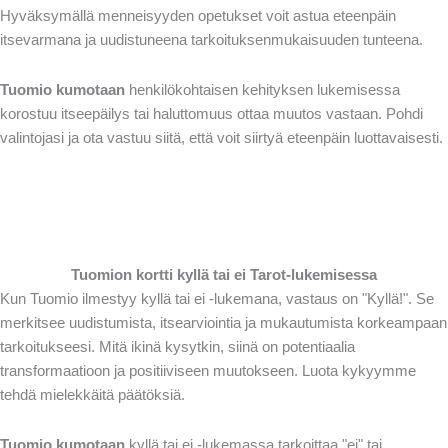
Hyväksymällä menneisyyden opetukset voit astua eteenpäin
itsevarmana ja uudistuneena tarkoituksenmukaisuuden tunteena.
Tuomio kumotaan
henkilökohtaisen kehityksen lukemisessa
korostuu itseepäilys tai haluttomuus ottaa muutos vastaan. Pohdi
valintojasi ja ota vastuu siitä, että voit siirtyä eteenpäin luottavaisesti.
Tuomion kortti kyllä tai ei Tarot-lukemisessa
Kun Tuomio ilmestyy kyllä tai ei -lukemana, vastaus on "Kyllä!". Se
merkitsee uudistumista, itsearviointia ja mukautumista korkeampaan
tarkoitukseesi. Mitä ikinä kysytkin, siinä on potentiaalia
transformaatioon ja positiiviseen muutokseen. Luota kykyymme
tehdä mielekkäitä päätöksiä.
Tuomio kumotaan
kyllä tai ei -lukemassa tarkoittaa "ei" tai