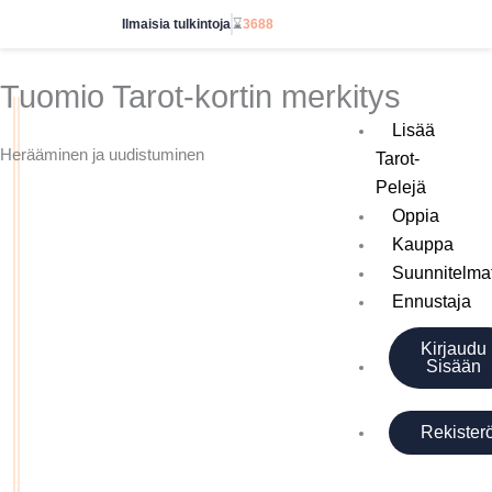
Přeskočit
Ilmaisia tulkintoja
⌛
3688
Aloita rajattomasti
na
obsah
Tuomio Tarot-kortin merkitys
Lisää
Herääminen ja uudistuminen
Tarot-
Pelejä
Oppia
Kauppa
Suunnitelma
Ennustaja
Kirjaudu
Sisään
Rekister