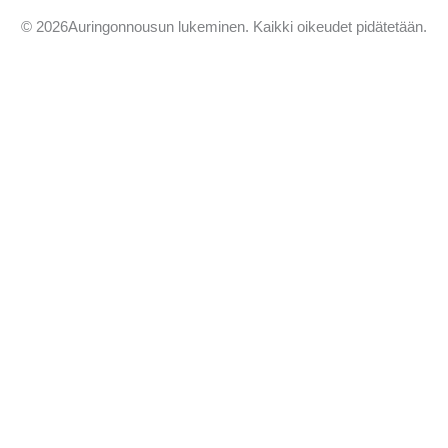
©
2026
Auringonnousun lukeminen. Kaikki oikeudet pidätetään.