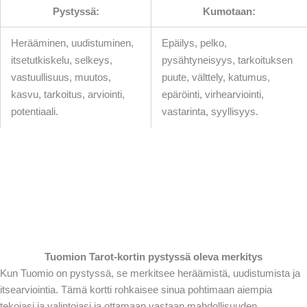
Pystyssä:
Kumotaan:
Herääminen, uudistuminen,
Epäilys, pelko,
itsetutkiskelu, selkeys,
pysähtyneisyys, tarkoituksen
vastuullisuus, muutos,
puute, välttely, katumus,
kasvu, tarkoitus, arviointi,
epäröinti, virhearviointi,
potentiaali.
vastarinta, syyllisyys.
Tuomion Tarot-kortin pystyssä oleva merkitys
Kun Tuomio on pystyssä, se merkitsee heräämistä, uudistumista ja
itsearviointia. Tämä kortti rohkaisee sinua pohtimaan aiempia
tekojasi ja valintojasi ja ottamaan vastaan mahdollisuuden