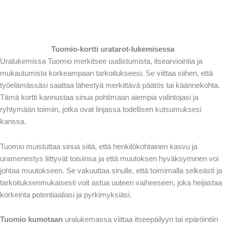
Tuomio-kortti uratarot-lukemisessa
Uralukemissa Tuomio merkitsee uudistumista, itsearviointia ja
mukautumista korkeampaan tarkoitukseesi. Se viittaa siihen, että
työelämässäsi saattaa lähestyä merkittävä päätös tai käännekohta.
Tämä kortti kannustaa sinua pohtimaan aiempia valintojasi ja
ryhtymään toimiin, jotka ovat linjassa todellisen kutsumuksesi
kanssa.
Tuomio muistuttaa sinua siitä, että henkilökohtainen kasvu ja
uramenestys liittyvät toisiinsa ja että muutoksen hyväksyminen voi
johtaa muutokseen. Se vakuuttaa sinulle, että toimimalla selkeästi ja
tarkoituksenmukaisesti voit astua uuteen vaiheeseen, joka heijastaa
korkeinta potentiaaliasi ja pyrkimyksiäsi.
Tuomio kumotaan
uralukemassa viittaa itseepäilyyn tai epäröintiin