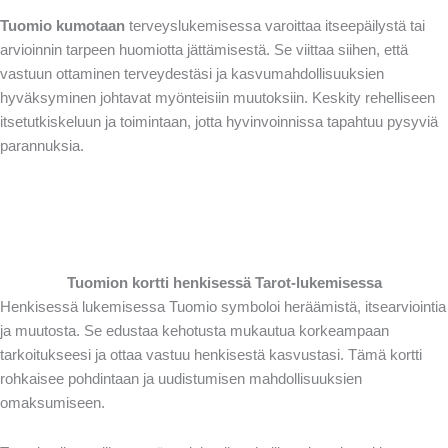
Tuomio kumotaan
terveyslukemisessa varoittaa itseepäilystä tai
arvioinnin tarpeen huomiotta jättämisestä. Se viittaa siihen, että
vastuun ottaminen terveydestäsi ja kasvumahdollisuuksien
hyväksyminen johtavat myönteisiin muutoksiin. Keskity rehelliseen
itsetutkiskeluun ja toimintaan, jotta hyvinvoinnissa tapahtuu pysyviä
parannuksia.
Tuomion kortti henkisessä Tarot-lukemisessa
Henkisessä lukemisessa Tuomio symboloi heräämistä, itsearviointia
ja muutosta. Se edustaa kehotusta mukautua korkeampaan
tarkoitukseesi ja ottaa vastuu henkisestä kasvustasi. Tämä kortti
rohkaisee pohdintaan ja uudistumisen mahdollisuuksien
omaksumiseen.