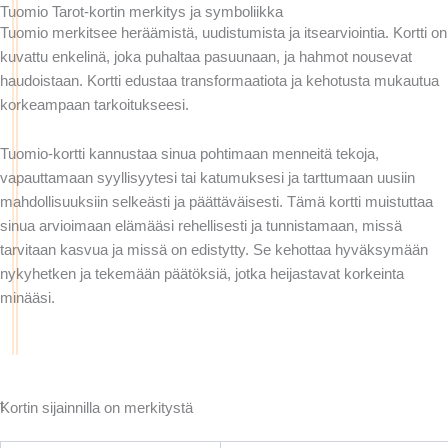
Tuomio Tarot-kortin merkitys ja symboliikka
Tuomio merkitsee heräämistä, uudistumista ja itsearviointia. Kortti on
kuvattu enkelinä, joka puhaltaa pasuunaan, ja hahmot nousevat
haudoistaan. Kortti edustaa transformaatiota ja kehotusta mukautua
korkeampaan tarkoitukseesi.
Tuomio-kortti kannustaa sinua pohtimaan menneitä tekoja,
vapauttamaan syyllisyytesi tai katumuksesi ja tarttumaan uusiin
mahdollisuuksiin selkeästi ja päättäväisesti. Tämä kortti muistuttaa
sinua arvioimaan elämääsi rehellisesti ja tunnistamaan, missä
tarvitaan kasvua ja missä on edistytty. Se kehottaa hyväksymään
nykyhetken ja tekemään päätöksiä, jotka heijastavat korkeinta
minääsi.
Hanki ilmainen lukukokemus
t
Kortin sijainnilla on merkitystä