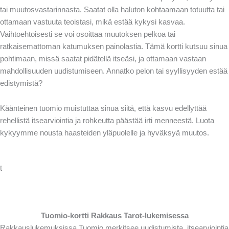
tai muutosvastarinnasta. Saatat olla haluton kohtaamaan totuutta tai
ottamaan vastuuta teoistasi, mikä estää kykysi kasvaa.
Vaihtoehtoisesti se voi osoittaa muutoksen pelkoa tai
ratkaisemattoman katumuksen painolastia. Tämä kortti kutsuu sinua
pohtimaan, missä saatat pidätellä itseäsi, ja ottamaan vastaan
mahdollisuuden uudistumiseen. Annatko pelon tai syyllisyyden estää
edistymistä?
Käänteinen tuomio muistuttaa sinua siitä, että kasvu edellyttää
rehellistä itsearviointia ja rohkeutta päästää irti menneestä. Luota
kykyymme nousta haasteiden yläpuolelle ja hyväksyä muutos.
t
Tuomio-kortti Rakkaus Tarot-lukemisessa
Rakkauslukemuksissa Tuomio merkitsee uudistumista, itsearviointia