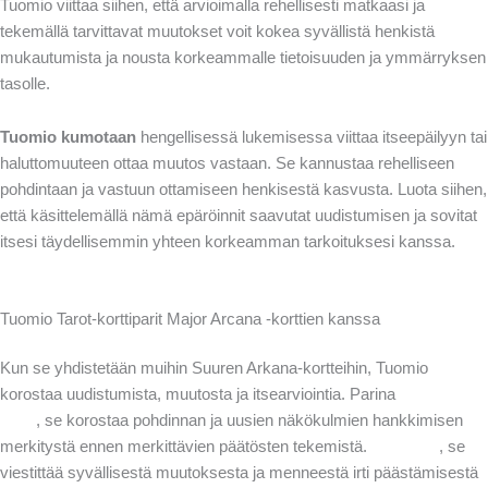
Tuomio viittaa siihen, että arvioimalla rehellisesti matkaasi ja
tekemällä tarvittavat muutokset voit kokea syvällistä henkistä
mukautumista ja nousta korkeammalle tietoisuuden ja ymmärryksen
tasolle.
Tuomio kumotaan
hengellisessä lukemisessa viittaa itseepäilyyn tai
haluttomuuteen ottaa muutos vastaan. Se kannustaa rehelliseen
pohdintaan ja vastuun ottamiseen henkisestä kasvusta. Luota siihen,
että käsittelemällä nämä epäröinnit saavutat uudistumisen ja sovitat
itsesi täydellisemmin yhteen korkeamman tarkoituksesi kanssa.
Tuomio Tarot-korttiparit Major Arcana -korttien kanssa
Kun se yhdistetään muihin Suuren Arkana-kortteihin, Tuomio
korostaa uudistumista, muutosta ja itsearviointia. Parina
Hirtetty
mies
, se korostaa pohdinnan ja uusien näkökulmien hankkimisen
merkitystä ennen merkittävien päätösten tekemistä.
Kuolema
, se
viestittää syvällisestä muutoksesta ja menneestä irti päästämisestä