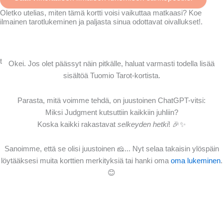
Oletko utelias, miten tämä kortti voisi vaikuttaa matkaasi? Koe
ilmainen tarotlukeminen ja paljasta sinua odottavat oivallukset!.
Hanki ilmainen lukukokemus
t
Okei. Jos olet päässyt näin pitkälle, haluat varmasti todella lisää
sisältöä Tuomio Tarot-kortista.
Parasta, mitä voimme tehdä, on juustoinen ChatGPT-vitsi:
Miksi Judgment kutsuttiin kaikkiin juhliin?
Koska kaikki rakastavat
selkeyden hetki
! 🎉✨
Sanoimme, että se olisi juustoinen 🧀... Nyt selaa takaisin ylöspäin
löytääksesi muita korttien merkityksiä tai hanki oma
oma lukeminen
.
😊