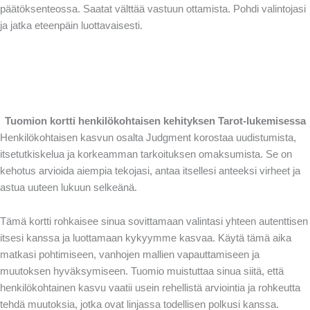
päätöksenteossa. Saatat välttää vastuun ottamista. Pohdi valintojasi
ja jatka eteenpäin luottavaisesti.
Tuomion kortti henkilökohtaisen kehityksen Tarot-lukemisessa
Henkilökohtaisen kasvun osalta Judgment korostaa uudistumista,
itsetutkiskelua ja korkeamman tarkoituksen omaksumista. Se on
kehotus arvioida aiempia tekojasi, antaa itsellesi anteeksi virheet ja
astua uuteen lukuun selkeänä.
Tämä kortti rohkaisee sinua sovittamaan valintasi yhteen autenttisen
itsesi kanssa ja luottamaan kykyymme kasvaa. Käytä tämä aika
matkasi pohtimiseen, vanhojen mallien vapauttamiseen ja
muutoksen hyväksymiseen. Tuomio muistuttaa sinua siitä, että
henkilökohtainen kasvu vaatii usein rehellistä arviointia ja rohkeutta
tehdä muutoksia, jotka ovat linjassa todellisen polkusi kanssa.