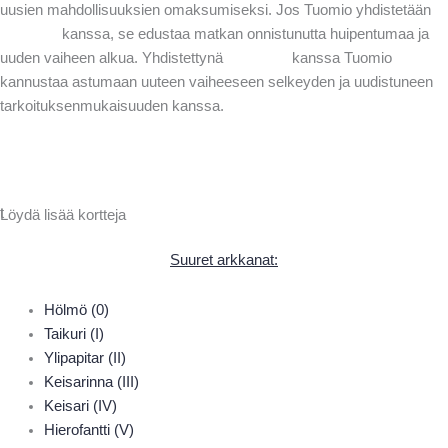
uusien mahdollisuuksien omaksumiseksi. Jos Tuomio yhdistetään
Maailma
kanssa, se edustaa matkan onnistunutta huipentumaa ja
uuden vaiheen alkua. Yhdistettynä
The Fool
kanssa Tuomio
kannustaa astumaan uuteen vaiheeseen selkeyden ja uudistuneen
tarkoituksenmukaisuuden kanssa.
Hanki ilmainen lukukokemus
t
Löydä lisää kortteja
Suuret arkkanat:
Hölmö (0)
Taikuri (I)
Ylipapitar (II)
Keisarinna (III)
Keisari (IV)
Hierofantti (V)