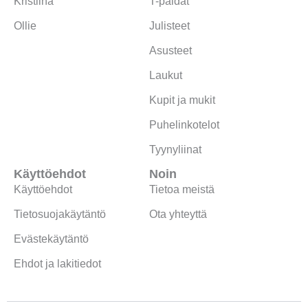
Kristiina
T-paidat
Ollie
Julisteet
Asusteet
Laukut
Kupit ja mukit
Puhelinkotelot
Tyynyliinat
Käyttöehdot
Noin
Käyttöehdot
Tietoa meistä
Tietosuojakäytäntö
Ota yhteyttä
Evästekäytäntö
Ehdot ja lakitiedot