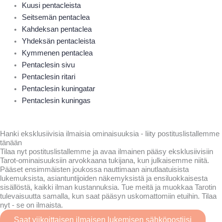
Kuusi pentacleista
Seitsemän pentaclea
Kahdeksan pentaclea
Yhdeksän pentacleista
Kymmenen pentaclea
Pentaclesin sivu
Pentaclesin ritari
Pentaclesin kuningatar
Pentaclesin kuningas
Hanki eksklusiivisia ilmaisia ominaisuuksia - liity postituslistallemme
tänään
Tilaa nyt postituslistallemme ja avaa ilmainen pääsy eksklusiivisiin
Tarot-ominaisuuksiin arvokkaana tukijana, kun julkaisemme niitä.
Pääset ensimmäisten joukossa nauttimaan ainutlaatuisista
lukemuksista, asiantuntijoiden näkemyksistä ja ensiluokkaisesta
sisällöstä, kaikki ilman kustannuksia. Tue meitä ja muokkaa Tarotin
tulevaisuutta samalla, kun saat pääsyn uskomattomiin etuihin. Tilaa
nyt - se on ilmaista.
Saat viikoittaisen ilmaisen lukemisen sähköpostiisi