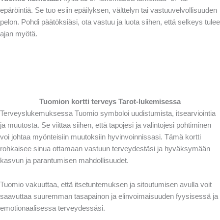
epäröintiä. Se tuo esiin epäilyksen, välttelyn tai vastuuvelvollisuuden
pelon. Pohdi päätöksiäsi, ota vastuu ja luota siihen, että selkeys tulee
ajan myötä.
Tuomion kortti terveys Tarot-lukemisessa
Terveyslukemuksessa Tuomio symboloi uudistumista, itsearviointia
ja muutosta. Se viittaa siihen, että tapojesi ja valintojesi pohtiminen
voi johtaa myönteisiin muutoksiin hyvinvoinnissasi. Tämä kortti
rohkaisee sinua ottamaan vastuun terveydestäsi ja hyväksymään
kasvun ja parantumisen mahdollisuudet.
Tuomio vakuuttaa, että itsetuntemuksen ja sitoutumisen avulla voit
saavuttaa suuremman tasapainon ja elinvoimaisuuden fyysisessä ja
emotionaalisessa terveydessäsi.