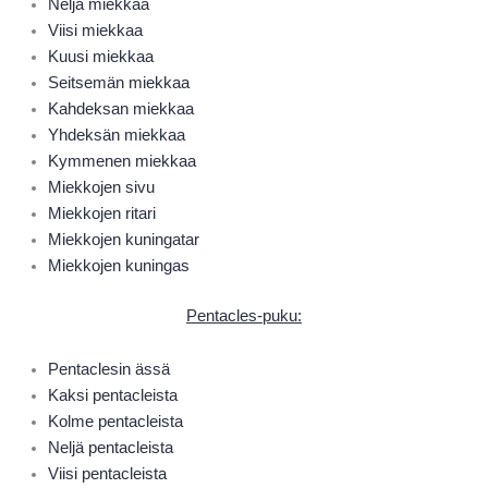
Neljä miekkaa
Viisi miekkaa
Kuusi miekkaa
Seitsemän miekkaa
Kahdeksan miekkaa
Yhdeksän miekkaa
Kymmenen miekkaa
Miekkojen sivu
Miekkojen ritari
Miekkojen kuningatar
Miekkojen kuningas
Pentacles-puku
:
Pentaclesin ässä
Kaksi pentacleista
Kolme pentacleista
Neljä pentacleista
Viisi pentacleista