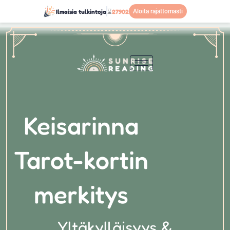
Přeskočit
Ilmaisia tulkintoja
⌛
27902
Aloita rajattomasti
na
obsah
Keisarinna
Tarot-kortin
merkitys
Yltäkylläisyys &