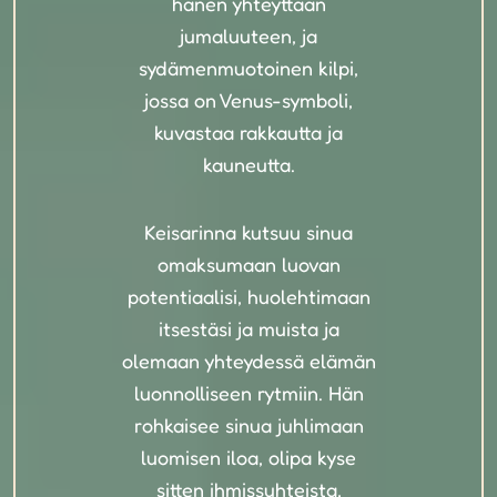
hänen yhteyttään
jumaluuteen, ja
sydämenmuotoinen kilpi,
jossa on Venus-symboli,
kuvastaa rakkautta ja
kauneutta.
Keisarinna kutsuu sinua
omaksumaan luovan
potentiaalisi, huolehtimaan
itsestäsi ja muista ja
olemaan yhteydessä elämän
luonnolliseen rytmiin. Hän
rohkaisee sinua juhlimaan
luomisen iloa, olipa kyse
sitten ihmissuhteista,