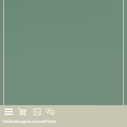
Valikko
Kauppa
Lukemat
Kielet