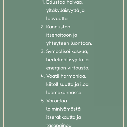
Edustaa hoivaa,
yltäkylläisyyttä ja
luovuutta.
Kannustaa
itsehoitoon ja
yhteyteen luontoon.
Symbolisoi kasvua,
hedelmällisyyttä ja
energian virtausta.
Vaatii harmoniaa,
kiitollisuutta ja iloa
luomakunnassa.
Varoittaa
laiminlyömästä
itserakkautta ja
tasapainoa.